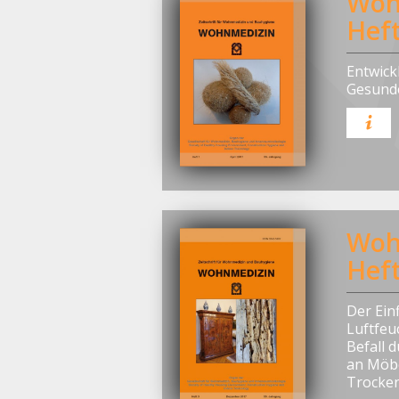
Woh
Heft
Entwick
Gesund
Woh
Heft
Der Ein
Luftfeu
Befall 
an Möbe
Trocke