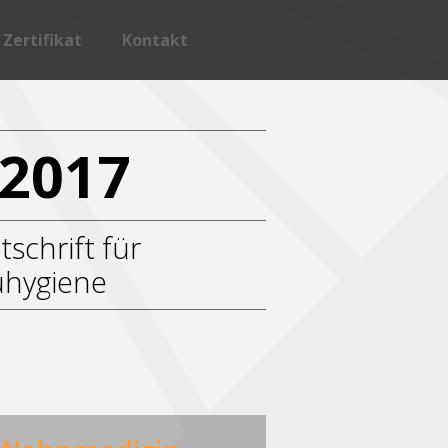
Zertifikat
Kontakt
L Detmold
Vergabebedingungen
WL Detmold
Liste der aktuellen Zertifikate
2017
ie Semesterfacharbeiten
Zertifizierte Produkte
schrift für
hygiene