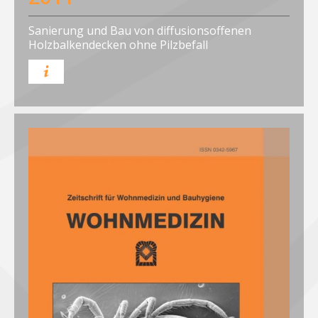
Sanierung und Bau von diffusionsoffenen
Holzbalkendecken ohne Pilzbefall