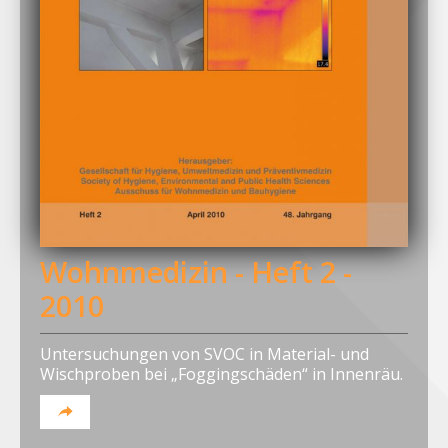
Wohnmedizin - Heft 2 -
2010
Untersuchungen von SVOC in Material- und
Wischproben bei „Foggingschäden“ in Innenräu.