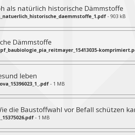
Ausgaben 2016
h als natürlich historische Dämmstoffe
_natuerlich_historische_daemmstoffe_1.pdf
- 903 kB
Ausgaben 2015 - 2009
ausgewählte Ausgaben 1963 - 2008
sche Dämmstoffe
Geschichte
pf_baubiologie_pia_reitmayer_15413035-komprimiert.p
gesund leben
ova_15396023_1_.pdf
- 1 MB
ie die Baustoffwahl vor Befall schützen k
_15375026.pdf
- 1 MB