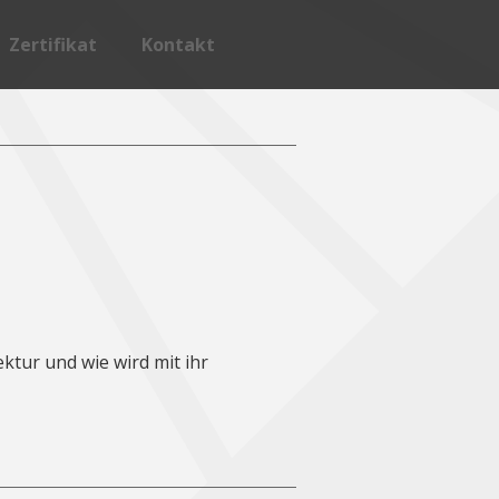
Zertifikat
Kontakt
WL Detmold
Vergabebedingungen
HOWL Detmold
Liste der aktuellen Zertifikate
gie Semesterfacharbeiten
Zertifizierte Produkte
ktur und wie wird mit ihr