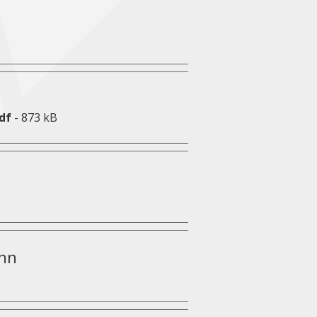
df
- 873 kB
ann