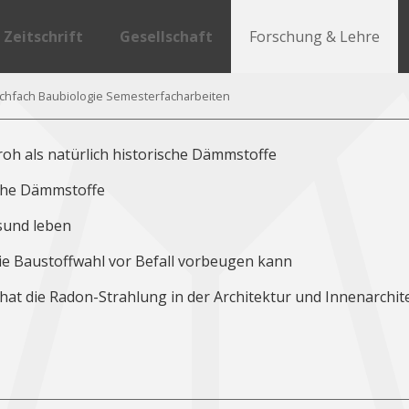
Zeitschrift
Gesellschaft
Forschung & Lehre
Redaktion
Vorstand
Presse Artikel zur THO
ichfach Baubiologie Semesterfacharbeiten
Ausgaben 2024
Ausschüsse
Lehrtätigkeit an der T
oh als natürlich historische Dämmstoffe
Ausgaben 2023
Aufgaben und Ziele
Wahlpflichfach Baubiolo
sche Dämmstoffe
Ausgaben 2022
Historie
Symposium 2018
sund leben
Ausgaben 2021
Literatur
Symposium 2019
die Baustoffwahl vor Befall vorbeugen kann
Ausgaben 2020
Symposium 2021
hat die Radon-Strahlung in der Architektur und Innenarchite
Ausgaben 2019
Symposium 2022
Ausgaben 2018
Symposium 2023
Ausgaben 2017
Symposium 2024