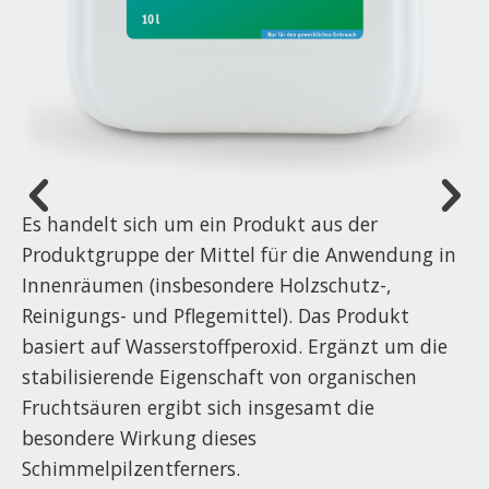
Lehrtätigkeit an der THOWL Detmold
Historie
Ausgaben 2020
Vergabebedingungen
Wahlpflichfach Baubiologie Semesterfacharbeiten
Literatur
Ausgaben 2019
Liste der aktuellen Zertifikate
Symposium 2018
Ausgaben 2018
Zertifizierte Produkte
Symposium 2019
Ausgaben 2017
Symposium 2021
Ausgaben 2016
Es handelt sich um ein Produkt aus der
Symposium 2022
Ausgaben 2015 - 2009
Produktgruppe der Mittel für die Anwendung in
Symposium 2023
Innenräumen (insbesondere Holzschutz-,
ausgewählte Ausgaben 1963 - 2008
Reinigungs- und Pflegemittel). Das Produkt
Symposium 2024
Geschichte
basiert auf Wasserstoffperoxid. Ergänzt um die
stabilisierende Eigenschaft von organischen
Fruchtsäuren ergibt sich insgesamt die
besondere Wirkung dieses
Schimmelpilzentferners.